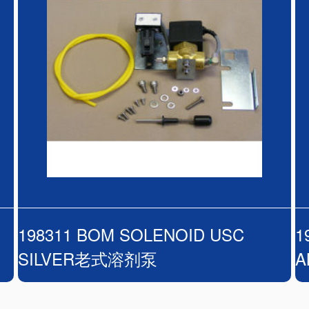
198311 BOM SOLENOID USC
1
SILVER老式溶剂泵
A