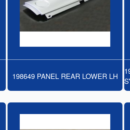
1
198649 PANEL REAR LOWER LH
S